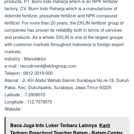
products, PT. Bumi Indo Raharja which is an NPK fertilizer
factory, CV. Bumi Indo Raharja which is a manufacturer of
dolomite fertilizer, phosphate fertilizer and NPK compound
fertilizer. For more than 20 years, the EKLIN fertilizer group of
companies has proven its reliability both in terms of services
and products. As a whole, EKLIN is one of the largest groups
with customer markets throughout Indonesia to foreign export
markets.
Industry : Manufaktur
e-mail : recruitment@eklingroup.com
Telepon : 0812-3019-000
Alamat : Jl. KH Abdul Wahab Siamin Surabaya No.re-18, Dukuh
Pakis, Kec. Dukuhpakis, Surabaya, Jawa Timur 60225
Latitude : -7.2939010
Longitude : 112.7079070
Website :
Baca Juga Info Loker Terbaru Lainnya
Karir
Terbaru Preschool Teacher Batam - Batam Center