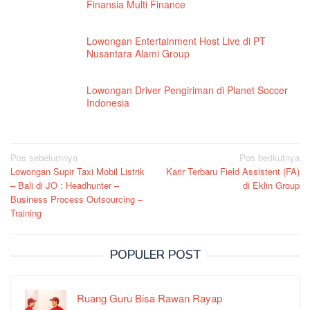
Finansia Multi Finance
Lowongan Entertainment Host Live di PT
Nusantara Alami Group
Lowongan Driver Pengiriman di Planet Soccer
Indonesia
Navigasi
Pos sebelumnya
Pos berikutnya
Lowongan Supir Taxi Mobil Listrik
Karir Terbaru Field Assistent (FA)
pos
– Bali di JO : Headhunter –
di Eklin Group
Business Process Outsourcing –
Training
POPULER POST
Ruang Guru Bisa Rawan Rayap