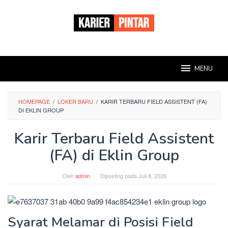
Loncat
ke
konten
MENU
HOMEPAGE
/
LOKER BARU
/
KARIR TERBARU FIELD ASSISTENT (FA)
DI EKLIN GROUP
Karir Terbaru Field Assistent
(FA) di Eklin Group
Oleh
admin
Diposting pada
Juli 8, 2026
Syarat Melamar di Posisi Field