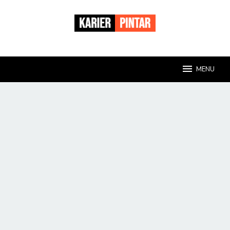
Loncat
ke
konten
MENU