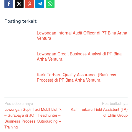
Posting terkait:
Lowongan Internal Audit Officer di PT Bina Artha
Ventura
Lowongan Credit Business Analyst di PT Bina
Artha Ventura
Karir Terbaru Quality Assurance (Business
Process) di PT Bina Artha Ventura
Navigasi
Pos sebelumnya
Pos berikutnya
Lowongan Supir Taxi Mobil Listrik
Karir Terbaru Field Assistent (FA)
pos
– Surabaya di JO : Headhunter –
di Eklin Group
Business Process Outsourcing –
Training